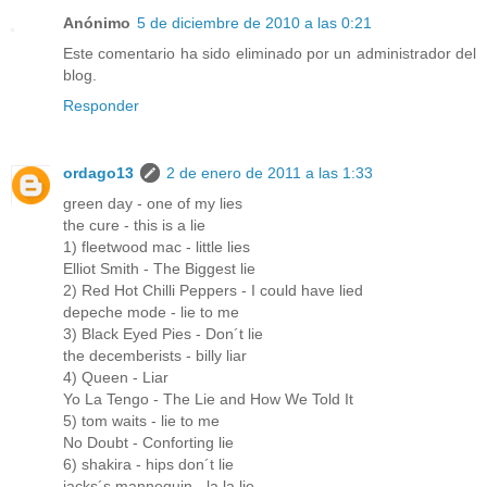
Anónimo
5 de diciembre de 2010 a las 0:21
Este comentario ha sido eliminado por un administrador del
blog.
Responder
ordago13
2 de enero de 2011 a las 1:33
green day - one of my lies
the cure - this is a lie
1) fleetwood mac - little lies
Elliot Smith - The Biggest lie
2) Red Hot Chilli Peppers - I could have lied
depeche mode - lie to me
3) Black Eyed Pies - Don´t lie
the decemberists - billy liar
4) Queen - Liar
Yo La Tengo - The Lie and How We Told It
5) tom waits - lie to me
No Doubt - Conforting lie
6) shakira - hips don´t lie
jacks´s mannequin - la la lie