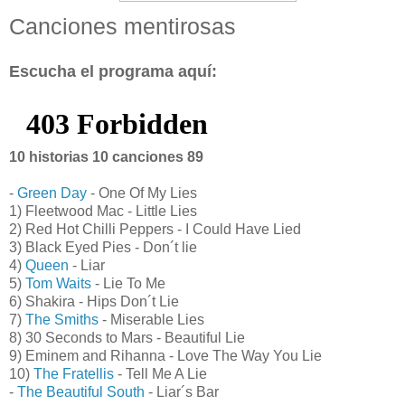
Canciones mentirosas
Escucha el programa aquí:
10 historias 10 canciones 89
-
Green Day
- One Of My Lies
1) Fleetwood Mac - Little Lies
2) Red Hot Chilli Peppers - I Could Have Lied
3) Black Eyed Pies - Don´t lie
4)
Queen
- Liar
5)
Tom Waits
- Lie To Me
6) Shakira - Hips Don´t Lie
7)
The Smiths
- Miserable Lies
8) 30 Seconds to Mars - Beautiful Lie
9) Eminem and Rihanna - Love The Way You Lie
10)
The Fratellis
- Tell Me A Lie
-
The Beautiful South
- Liar´s Bar