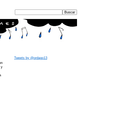
Tweets by @ordago13
on
 y
a