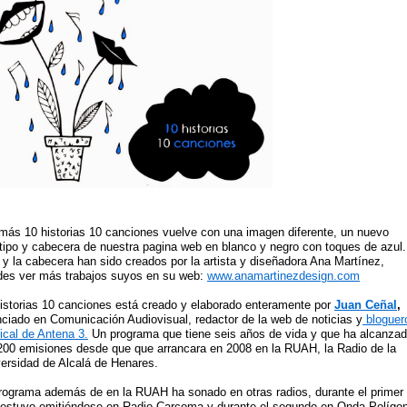
ás 10 historias 10 canciones vuelve con una imagen diferente, un nuevo
tipo y cabecera de nuestra pagina web en blanco y negro con toques de azul.
 y la cabecera han sido creados por la artista y diseñadora Ana Martínez,
des ver más trabajos suyos en su web:
www.anamartinezdesign.com
istorias 10 canciones está creado y elaborado enteramente por
Juan Ceñal
,
nciado en Comunicación Audiovisual, redactor de la web de noticias y
bloguer
cal de Antena 3.
Un programa que tiene seis años de vida y que ha alcanza
200 emisiones desde que que arrancara en 2008 en la RUAH, la Radio de la
ersidad de Alcalá de Henares.
rograma además de en la RUAH ha sonado en otras radios, durante el primer
estuvo emitiéndose en Radio Carcoma y durante el segundo en Onda Polígo