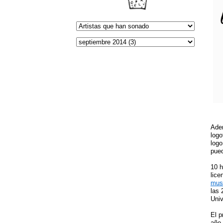
Adem
logo
logo
pue
10 h
lice
musi
las 
Univ
El p
año 