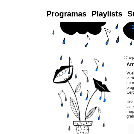
Programas
Playlists
S
27 se
Arr
Vuel
la m
se e
pro
Cero
Una 
las 
mejo
grab