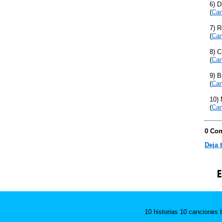
6) D
(
Can
7) R
(
Can
8) C
(
Can
9) B
(
Can
10) 
(
Can
0 Com
Deja 
10 historias 10 canciones