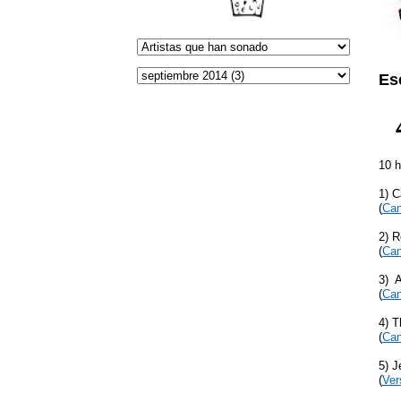
Es
10 h
1) C
(
Can
2) R
(
Can
3) A
(
Can
4) 
(
Can
5) J
(
Ver