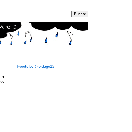
Tweets by @ordago13
sta
que