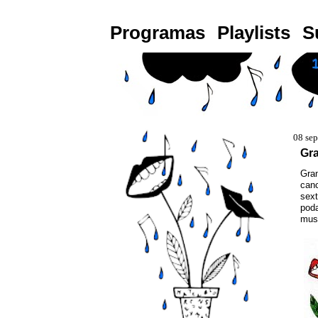
Programas
Playlists
S
08 se
Gra
Gran
canc
sext
poda
musi