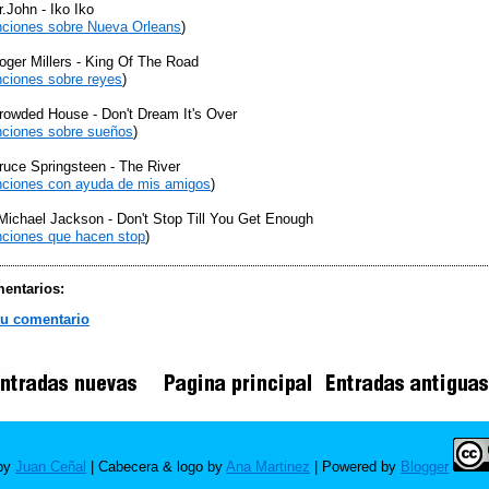
r.John - Iko Iko
ciones sobre Nueva Orleans
)
oger Millers - King Of The Road
ciones sobre reyes
)
rowded House - Don't Dream It's Over
ciones sobre sueños
)
ruce Springsteen - The River
ciones con ayuda de mis amigos
)
Michael Jackson - Don't Stop Till You Get Enough
ciones que hacen stop
)
entarios:
tu comentario
 by
Juan Ceñal
| Cabecera & logo by
Ana Martinez
| Powered by
Blogger