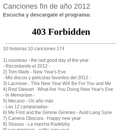
Canciones fin de año 2012
Escucha y descargate el programa:
10 historias 10 canciones 174
1) cousteau - the last good day of the year
- Recordando el 2012 -
2) Tom Waits - New Year's Eve
- Mis discos y películas favoritos del 2012 -
3) Lacrosse - This New Year Will Be For You and Me
4) Rod Stewart - What Are You Doing New Year's Eve
- In Memoríam -
5) Mecano - Un año más
- Las 12 campanadas-
6) Me First and the Gimme Gimmes - Auld Lang Syne
7) Camera Obscura - Happy new year
8) Strauss - La marcha Radetzky
9) van morrison - celtic new year