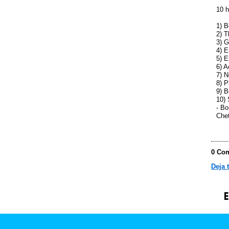
10 h
1) B
2) T
3) G
4) E
5) E
6) 
7) N
8) P
9) B
10) 
- Bo
Chet
0 Com
Deja 