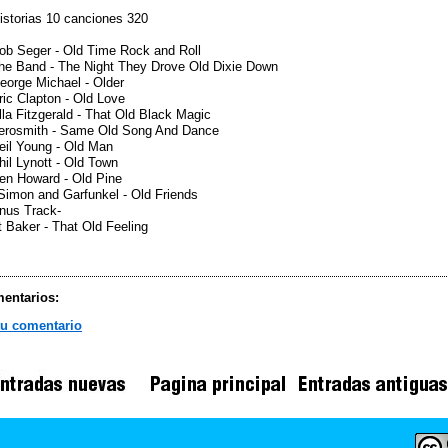
istorias 10 canciones 320
ob Seger - Old Time Rock and Roll
he Band - The Night They Drove Old Dixie Down
eorge Michael - Older
ric Clapton - Old Love
lla Fitzgerald - That Old Black Magic
Aerosmith - Same Old Song And Dance
eil Young - Old Man
hil Lynott - Old Town
en Howard - Old Pine
Simon and Garfunkel - Old Friends
nus Track-
 Baker - That Old Feeling
entarios:
tu comentario