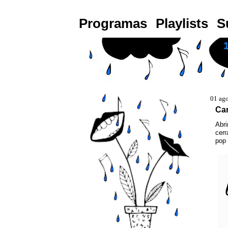
Programas
Playlists
S
01 ag
Can
Abri
cerr
pop 