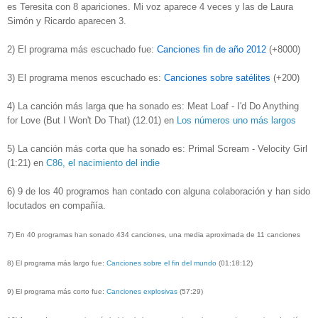
es Teresita con 8 apariciones. Mi voz aparece 4 veces y las de Laura
Simón y Ricardo aparecen 3.
2)
El programa más escuchado fue:
Canciones fin de año 2012
(+8000)
3)
El programa menos escuchado es:
Canciones sobre satélites
(+200)
4)
La canción más larga que ha sonado es:
Meat Loaf - I'd Do Anything
for Love (But I Won't Do That) (12.01) en
Los números uno más largos
5) La canción más corta que ha sonado es: Primal Scream - Velocity Girl
(1:21) en
C86, el nacimiento del indie
6) 9 de los 40 programos han contado con alguna colaboración y han sido
locutados en compañía.
7) En 40 programas han sonado 434 canciones, una media aproximada de 11 canciones
8) El programa más largo fue:
Canciones sobre el fin del mundo
(01:18:12)
9) El programa más corto fue:
Canciones explosivas
(57:29)