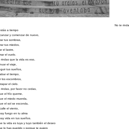
No te rinda
stás a tiempo
lcanzar y comenzar de nuevo,
ar tus sombras,
rar tus miedos,
r el lastre,
ar el vuelo.
 rindas que la vida es eso,
nuar el viaje,
guir tus sueños,
abar el tiempo,
r los escombros,
tapar el cielo.
 rindas, por favor no cedas,
e el frío queme,
ue el miedo muerda,
e el sol se esconda,
calle el viento,
hay fuego en tu alma
ay vida en tus sueños.
e la vida es tuya y tuyo también el deseo
e lo has querido y porque te quiero