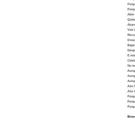
Porqu
Porqu
Abrir
Quita
Aband
Vivir 
Recup
Ensay
Bajar
Despl
E int
Celeb
No te
Aunqu
Aunq
Aunqu
Aún h
Aún h
Porq
Porqu
Porqu
Bruc