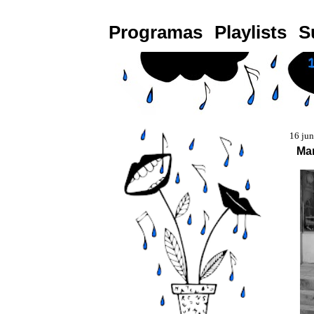
Programas
Playlists
S
16 ju
Mar