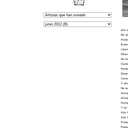
aún e
De a
Acept
Enter
Libera
Retom
No te
Conti
Perse
Destr
Corre
Y des
No te
Aunqu
Aunq
Aunqu
Y se 
Aún 
Aún h
Porqu
Porqu