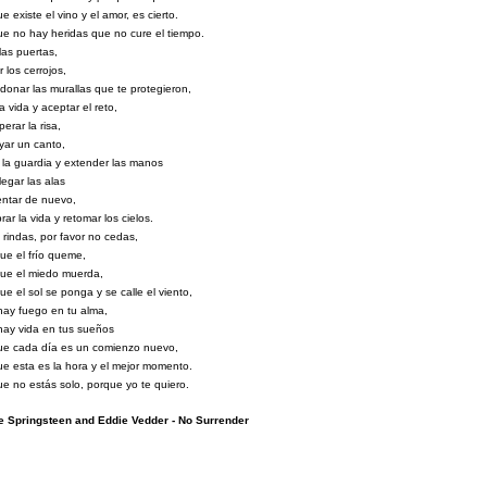
e existe el vino y el amor, es cierto.
e no hay heridas que no cure el tiempo.
 las puertas,
r los cerrojos,
onar las murallas que te protegieron,
la vida y aceptar el reto,
erar la risa,
ar un canto,
 la guardia y extender las manos
egar las alas
entar de nuevo,
rar la vida y retomar los cielos.
 rindas, por favor no cedas,
e el frío queme,
ue el miedo muerda,
e el sol se ponga y se calle el viento,
ay fuego en tu alma,
ay vida en tus sueños
ue cada día es un comienzo nuevo,
e esta es la hora y el mejor momento.
e no estás solo, porque yo te quiero.
e Springsteen and Eddie Vedder - No Surrender