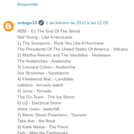
Responder
ordago13
1 de febrero de 2012 a las 22:09
REM - It's The End Of The World
Neil Young - Like A Hurricane
1) The Scorpions - Rock You Like A Hurricane
The Presidents Of The United States Of America - Volcano
2) Martha Reeves and The Vandellas - Heatwave
The Avalanches - Avalanche
3) Leonard Cohen - Avalanche
Joe Strummer - Sandstorm
4) Fleetwood Mac - Landslide
calexico - tornado watch
5) Jonsi - Tornado
The Go-Team - The Ice Storm
6) U2 - Electrical Storm
stone roses - waterfall
7) Manic Street Preachers - Tsunami
Take that - the flood
8) Katie Melua - The Flood
Eels - After the Earthquake