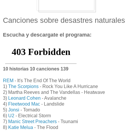
Canciones sobre desastres naturales
Escucha y descargate el programa:
10 historias 10 canciones 139
REM
- It's The End Of The World
1)
The Scorpions
- Rock You Like A Hurricane
2) Martha Reeves and The Vandellas - Heatwave
3)
Leonard Cohen
- Avalanche
4)
Fleetwood Mac
- Landslide
5)
Jonsi
- Tornado
6)
U2
- Electrical Storm
7)
Manic Street Preachers
- Tsunami
8)
Katie Melua
- The Flood