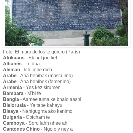
Foto: El muro de los te quiero (París)
Afrikaans
- Ek het jou lief
Albanés
- Te dua
Aleman
- Ich liebe dich
Arabe
- Ana behibak (masculino)
Arabe
- Ana behibek (femenino)
Armenia
- Yes kez sirumen
Bambara
- M'bi fe
Bangla
- Aamee tuma ke bhalo aashi
Bielorusia
- Ya tabe kahayu
Bisaya
- Nahigugma ako kanimo
Bulgaria
- Obicham te
Camboya
- Soro lahn nhee ah
Cantones Chino
- Ngo oiy ney a