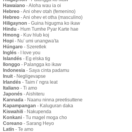
Hawaiano
- Aloha wau ia oi
Hebreo
- Ani ohev otah (femenino)
Hebreo
- Ani ohev et otha (masculino)
Hiligaynon
- Guina higugma ko ikaw
Hindu
- Hum Tumhe Pyar Karte hae
Hmong
- Kuv hlub koj
Hopi
- Nu' umi unangwa'ta
Húngaro
- Szeretlek
Inglés
- I love you
Islandés
- Eg elska tig
Ilonggo
- Palangga ko ikaw
Indonesia
- Saya cinta padamu
Inuit
- Negligevapse
Irlandés
- Taim i' ngra leat
Italiano
- Ti amo
Japonés
- Aishiteru
Kannada
- Naanu ninna preetisuttene
Kapampangan
- Kaluguran daka
Kiswahili
- Nakupenda
Konkani
- Tu magel moga cho
Coreano
- Sarang Heyo
Latín
- Te amo