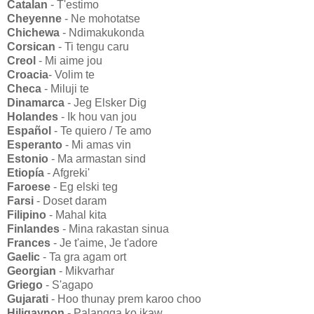
Catalan
- T'estimo
Cheyenne
- Ne mohotatse
Chichewa
- Ndimakukonda
Corsican
- Ti tengu caru
Creol
- Mi aime jou
Croacia
- Volim te
Checa
- Miluji te
Dinamarca
- Jeg Elsker Dig
Holandes
- Ik hou van jou
Español
- Te quiero / Te amo
Esperanto
- Mi amas vin
Estonio
- Ma armastan sind
Etiopía
- Afgreki'
Faroese
- Eg elski teg
Farsi
- Doset daram
Filipino
- Mahal kita
Finlandes
- Mina rakastan sinua
Frances
- Je t'aime, Je t'adore
Gaelic
- Ta gra agam ort
Georgian
- Mikvarhar
Griego
- S'agapo
Gujarati
- Hoo thunay prem karoo choo
Hiligaynon
- Palangga ko ikaw