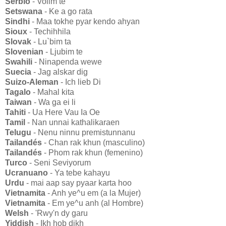
Serbio
- Volim te
Setswana
- Ke a go rata
Sindhi
- Maa tokhe pyar kendo ahyan
Sioux
- Techihhila
Slovak
- Lu`bim ta
Slovenian
- Ljubim te
Swahili
- Ninapenda wewe
Suecia
- Jag alskar dig
Suizo-Aleman
- Ich lieb Di
Tagalo
- Mahal kita
Taiwan
- Wa ga ei li
Tahiti
- Ua Here Vau Ia Oe
Tamil
- Nan unnai kathalikaraen
Telugu
- Nenu ninnu premistunnanu
Tailandés
- Chan rak khun (masculino)
Tailandés
- Phom rak khun (femenino)
Turco
- Seni Seviyorum
Ucranuano
- Ya tebe kahayu
Urdu
- mai aap say pyaar karta hoo
Vietnamita
- Anh ye^u em (a la Mujer)
Vietnamita
- Em ye^u anh (al Hombre)
Welsh
- 'Rwy'n dy garu
Yiddish
- Ikh hob dikh