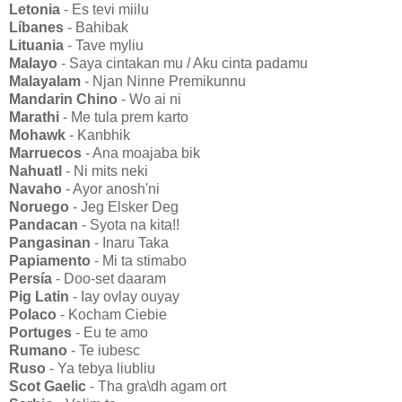
Letonia
- Es tevi miilu
Líbanes
- Bahibak
Lituania
- Tave myliu
Malayo
- Saya cintakan mu / Aku cinta padamu
Malayalam
- Njan Ninne Premikunnu
Mandarin Chino
- Wo ai ni
Marathi
- Me tula prem karto
Mohawk
- Kanbhik
Marruecos
- Ana moajaba bik
Nahuatl
- Ni mits neki
Navaho
- Ayor anosh'ni
Noruego
- Jeg Elsker Deg
Pandacan
- Syota na kita!!
Pangasinan
- Inaru Taka
Papiamento
- Mi ta stimabo
Persía
- Doo-set daaram
Pig Latin
- Iay ovlay ouyay
Polaco
- Kocham Ciebie
Portuges
- Eu te amo
Rumano
- Te iubesc
Ruso
- Ya tebya liubliu
Scot Gaelic
- Tha gra\dh agam ort