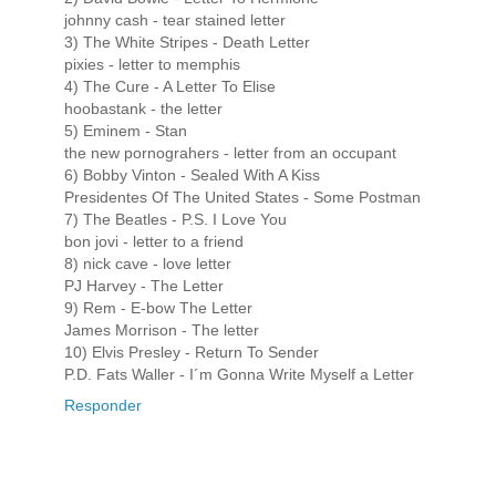
johnny cash - tear stained letter
3) The White Stripes - Death Letter
pixies - letter to memphis
4) The Cure - A Letter To Elise
hoobastank - the letter
5) Eminem - Stan
the new pornograhers - letter from an occupant
6) Bobby Vinton - Sealed With A Kiss
Presidentes Of The United States - Some Postman
7) The Beatles - P.S. I Love You
bon jovi - letter to a friend
8) nick cave - love letter
PJ Harvey - The Letter
9) Rem - E-bow The Letter
James Morrison - The letter
10) Elvis Presley - Return To Sender
P.D. Fats Waller - I´m Gonna Write Myself a Letter
Responder