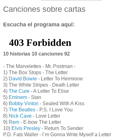
Canciones sobre cartas
Escucha el programa aquí:
10 historias 10 canciones 92
- The Marvelettes - Mr. Postman -
1) The Box Stops - The Letter
2)
David Bowie
- Letter To Hermione
3) The White Stripes - Death Letter
4)
The Cure
- A Letter To Elise
5)
Eminem
- Stan
6)
Bobby Vinton
- Sealed With A Kiss
7)
The Beatles
- P.S. I Love You
8)
Nick Cave
- Love Letter
9)
Rem
- E-bow The Letter
10)
Elvis Presley
- Return To Sender
P.D. Fats Waller - I´m Gonna Write Myself a Letter