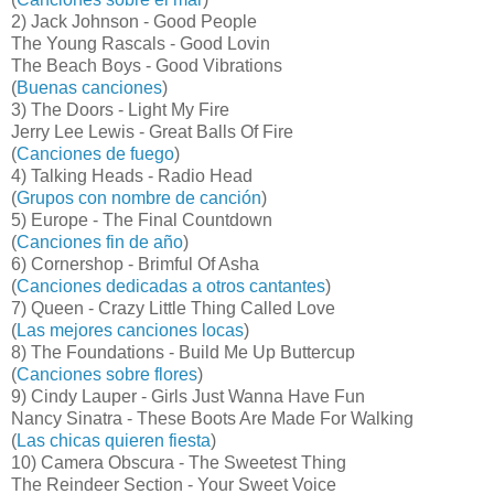
2) Jack Johnson - Good People
The Young Rascals - Good Lovin
The Beach Boys - Good Vibrations
(
Buenas canciones
)
3) The Doors - Light My Fire
Jerry Lee Lewis - Great Balls Of Fire
(
Canciones de fuego
)
4) Talking Heads - Radio Head
(
Grupos con nombre de canción
)
5) Europe - The Final Countdown
(
Canciones fin de año
)
6) Cornershop - Brimful Of Asha
(
Canciones dedicadas a otros cantantes
)
7) Queen - Crazy Little Thing Called Love
(
Las mejores canciones locas
)
8) The Foundations - Build Me Up Buttercup
(
Canciones sobre flores
)
9) Cindy Lauper - Girls Just Wanna Have Fun
Nancy Sinatra - These Boots Are Made For Walking
(
Las chicas quieren fiesta
)
10) Camera Obscura - The Sweetest Thing
The Reindeer Section - Your Sweet Voice