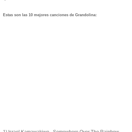
Estas son las 10 mejores canciones de Grandolina:
1) Israel Kamawakiwo - Somewhere Over The Rainbow