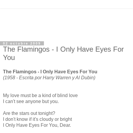
02 octubre 2009
The Flamingos - I Only Have Eyes For
You
The Flamingos - I Only Have Eyes For You
(1958 - Escrita por Harry Warren y Al Dubin)
My love must be a kind of blind love
I can't see anyone but you.
Are the stars out tonight?
I don't know if it's cloudy or bright
I Only Have Eyes For You, Dear.