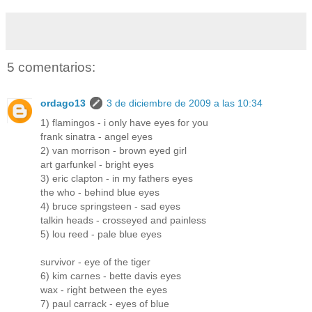
5 comentarios:
ordago13
3 de diciembre de 2009 a las 10:34
1) flamingos - i only have eyes for you
frank sinatra - angel eyes
2) van morrison - brown eyed girl
art garfunkel - bright eyes
3) eric clapton - in my fathers eyes
the who - behind blue eyes
4) bruce springsteen - sad eyes
talkin heads - crosseyed and painless
5) lou reed - pale blue eyes
survivor - eye of the tiger
6) kim carnes - bette davis eyes
wax - right between the eyes
7) paul carrack - eyes of blue