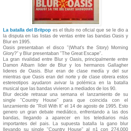
La batalla del Britpop
es el título no oficial que se le dio a
la disputa en las listas de ventas entre las bandas Oasis y
Blur en 1995.
Oasis presentaban el disco "(What's the Story) Morning
Glory?" y Blur presentaban "The Great Escape".
La gran rivalidad entre Blur y Oasis, principalmente entre
Damon Albarn lider de Blur y los hermanos Gallagher
lideres de Oasis. Blur eran de clase medía y del sur
mientras que Oasis eran del norte y de clase obrera estos
estereotipos ayudaron avivar la polémica en la batalla
musical que las bandas vivieron a mediados de los 90.
Blur decide retrasar una semana el lanzamiento de su
single "Country House" para que coincida con el
lanzamiento de "Roll With It" el 14 de agosto de 1995. Esto
genero un gran debate mediático, enfrentando a las dos
bandas, llegando a aparecer en los telediarios más
importantes del pais. La supuesta batalla la gano blur
llevando su single "Country House" al n1 con 274,000