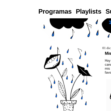
Programas
Playlists
S
01 di
Mis
Hoy 
canc
mis 
favo