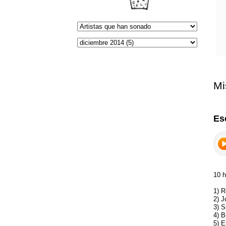
Mi
Es
10 h
1) R
2) J
3) S
4) B
5) E