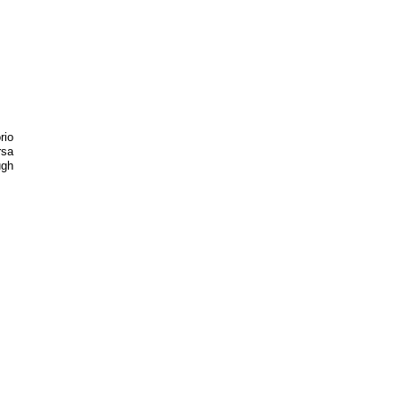
rio
rsa
ugh