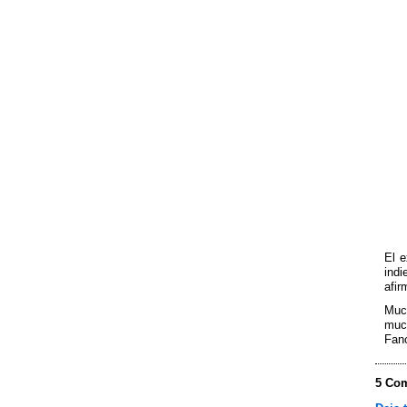
El 
ind
afir
Much
muc
Fanc
5 Com