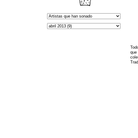
Todo
que
col
Trad