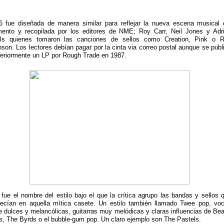
 fue diseñada de manera similar para reflejar la nueva escena musical 
ento y recopilada por los editores de NME; Roy Carr, Neil Jones y Adr
ills quienes tomaron las canciones de sellos como Creation, Pink o 
son. Los lectores debían pagar por la cinta via correo postal aunque se publ
eriormente un LP por Rough Trade en 1987.
fue el nombre del estilo bajo el que la crítica agrupo las bandas y sellos 
recían en aquella mítica casete. Un estilo también llamado Twee pop, vo
e dulces y melancólicas, guitarras muy melódicas y claras influencias de Be
, The Byrds o el bubble-gum pop. Un claro ejemplo son The Pastels.