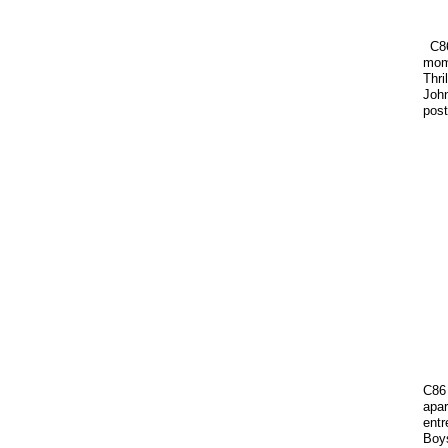
C86
mom
Thr
John
post
C86 
apa
entr
Boys