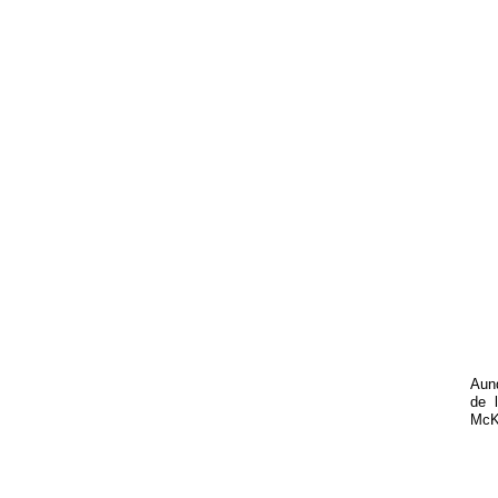
Aunq
de 
McK