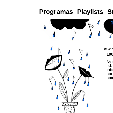
Programas
Playlists
S
06 abr
198
Aho
qui
inde
uso 
est