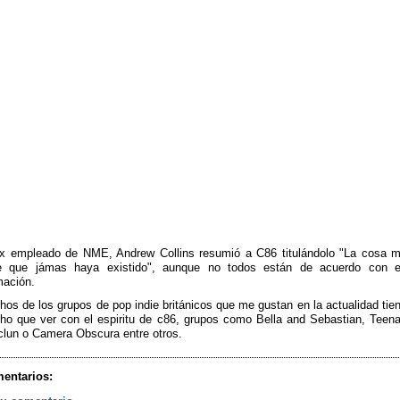
ex empleado de NME, Andrew Collins resumió a C86 titulándolo "La cosa 
ie que jámas haya existido", aunque no todos están de acuerdo con 
mación.
os de los grupos de pop indie británicos que me gustan en la actualidad tie
ho que ver con el espiritu de c86, grupos como Bella and Sebastian, Teen
lun o Camera Obscura entre otros.
entarios: