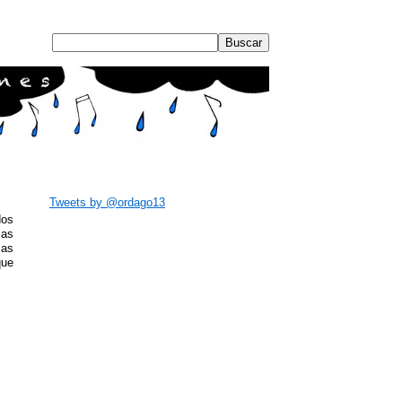
Tweets by @ordago13
dos
cas
cas
que