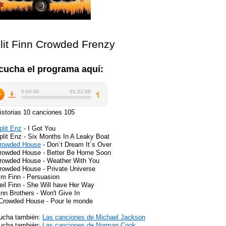
lit Finn Crowded Frenzy
cucha el programa aquí:
istorias 10 canciones 105
plit Enz
- I Got You
plit Enz - Six Months In A Leaky Boat
rowded House
- Don´t Dream It´s Over
Crowded House - Better Be Home Soon
Crowded House - Weather With You
rowded House - Private Universe
im Finn - Persuasion
eil Finn - She Will have Her Way
inn Brothers - Won't Give In
 Crowded House - Pour le monde
ucha también:
Las canciones de Michael Jackson
ucha también:
Las canciones de Norman Cook