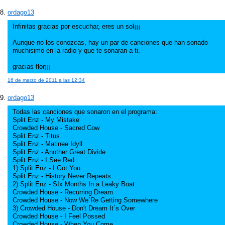
ordago13
Infinitas gracias por escuchar, eres un sol¡¡¡
Aunque no los conozcas, hay un par de canciones que han sonado
muchisimo en la radio y que te sonaran a ti.
gracias flor¡¡¡
16 de marzo de 2011 a las 12:34
ordago13
Todas las canciones que sonaron en el programa:
Split Enz - My Mistake
Crowded House - Sacred Cow
Split Enz - Titus
Split Enz - Matinee Idyll
Split Enz - Another Great Divide
Split Enz - I See Red
1) Split Enz - I Got You
Split Enz - History Never Repeats
2) Split Enz - SIx Months In a Leaky Boat
Crowded House - Recurring Dream
Crowded House - Now We´Re Getting Somewhere
3) Crowded House - Don't Dream It´s Over
Crowded House - I Feel Possed
Crowded House - When You Come