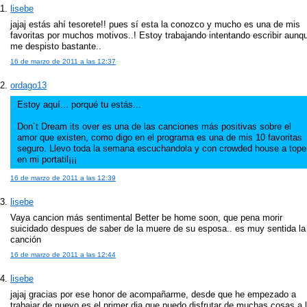
lisebe
jajaj estás ahí tesorete!! pues sí esta la conozco y mucho es una de mis
favoritas por muchos motivos..! Estoy trabajando intentando escribir aunq
me despisto bastante..
16 de marzo de 2011 a las 12:37
ordago13
Estoy aquí... porqué tu estás...
Don´t Dream its over es una de las canciones más positivas sobre el
amor que existen, como digo en el programa es una de mis 10 favoritas
seguro. Llevo toda la semana escuchandola y con crowded house a tope
en mi portatil¡¡¡
16 de marzo de 2011 a las 12:39
lisebe
Vaya cancion más sentimental Better be home soon, que pena morir
suicidado despues de saber de la muere de su esposa.. es muy sentida la
canción
16 de marzo de 2011 a las 12:44
lisebe
jajaj gracias por ese honor de acompañarme, desde que he empezado a
trabajar de nuevo es el primer dia que puedo disfrutar de muchas cosas a 