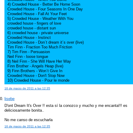
4) Crowded House - Better Be Home Soon
Crowded House - Four Seasons In One Day
Crowded House - Fall At Your Feet
5) Crowded House - Weather With You
crowded house - fingers of love
crowded house - distant sun
6) crowded house - private universe
Crowded House - Instinct
Crowded House - Don´t dream it´s over (live)
Tim Finn - Fraction Too Much Friction
7) Tim Finn - Persuasion
Neil Finn - loose tongue
8) Neil Finn - She Will Have Her Way
Finn Brother - Angels Heap (live)
9) Finn Brothers - Won´t Give In
Crowded House - Don't Stop Now
10) Crowded House - Pour le monde
16 de marzo de 2011 a las 12:35
lisebe
D'ont Dream It's Over !! esta sí la conozco y mucho y me encanta!!! es
deliciosamente bonita..
No me canso de escucharla
16 de marzo de 2011 a las 12:35