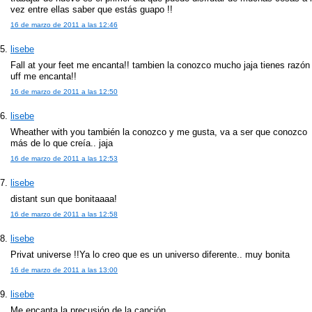
vez entre ellas saber que estás guapo !!
16 de marzo de 2011 a las 12:46
lisebe
Fall at your feet me encanta!! tambien la conozco mucho jaja tienes razón
uff me encanta!!
16 de marzo de 2011 a las 12:50
lisebe
Wheather with you también la conozco y me gusta, va a ser que conozco
más de lo que creía.. jaja
16 de marzo de 2011 a las 12:53
lisebe
distant sun que bonitaaaa!
16 de marzo de 2011 a las 12:58
lisebe
Privat universe !!Ya lo creo que es un universo diferente.. muy bonita
16 de marzo de 2011 a las 13:00
lisebe
Me encanta la precusión de la canción