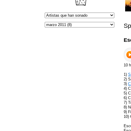
Sp
Es
10 h
1)
S
2) S
3)
C
4) 
5) 
6) C
7) T
8) N
9) F
10)
Esc
Esc