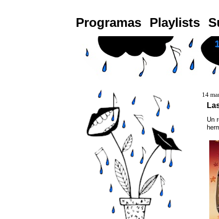
Programas
Playlists
S
14 ma
La
Un r
herm