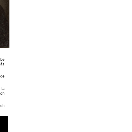
ibe
más
 de
 la
ach
ach