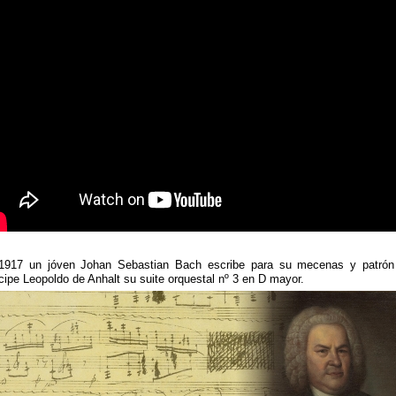
1917 un jóven Johan Sebastian Bach escribe para su mecenas y patrón
cipe Leopoldo de Anhalt su suite orquestal nº 3 en D mayor.