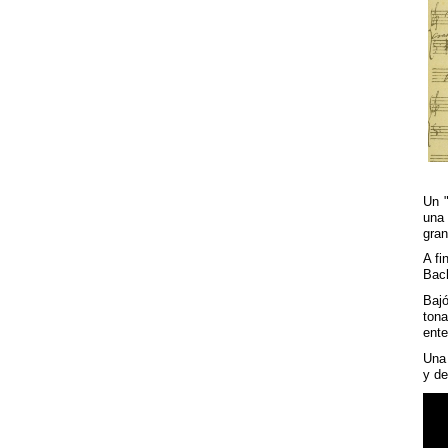
Un "
una
gran
A fi
Bach
Baj
ton
ente
Una
y de