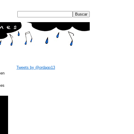
Tweets by @ordago13
cen
ses