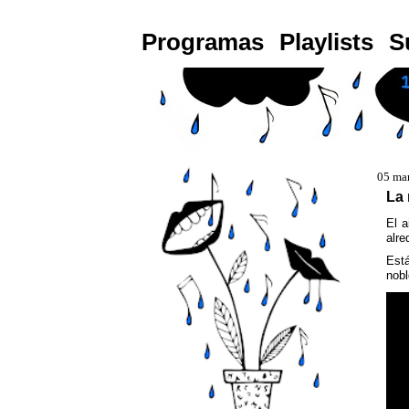
Programas
Playlists
S
05 ma
La 
El a
alre
Est
nobl