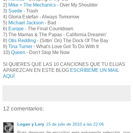
2)
Mike + The Mechanics
- Over My Shoulder
3)
Suede
- Trash
4) Gloria Estefan - Always Tomorrow
5)
Michael Jackson
- Bad
6)
Europe
- The Final Countdown
7) The Mamas & The Papas - California Dreamin'
8)
Otis Redding
- (Sittin' On) The Dock Of The Bay
9)
Tina Turner
- What's Love Got To Do With It
10)
Queen
- Don't Stop Me Now
SI QUIERES QUE LAS 10 CANCIONES QUE TU ELIJAS
APAREZCAN EN ESTE BLOG
ESCRIBEME UN MAIL
AQUÍ
12 comentarios:
Logan y Lory
15 de julio de 2010 a las 22:06
Pues despues de escuchar esta estupenda selección, nos