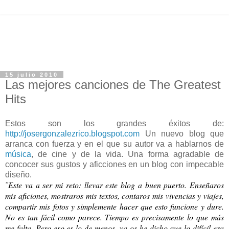
15 julio 2010
Las mejores canciones de The Greatest
Hits
Estos son los grandes éxitos de:
http://josergonzalezrico.blogspot.com
Un nuevo blog que
arranca con fuerza y en el que su autor va a hablarnos de
música
, de cine y de la vida. Una forma agradable de
concocer sus gustos y aficciones en un blog con impecable
diseño.
Este va a ser mi reto: llevar este blog a buen puerto. Enseñaros
"
mis aficiones, mostraros mis textos, contaros mis vivencias y viajes,
compartir mis fotos y simplemente hacer que esto funcione y dure.
No es tan fácil como parece. Tiempo es precisamente lo que más
me falta. Pero eso es lo de menos, ya os he dicho que lo difícil era