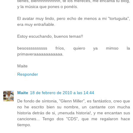
tienes, biennnnnnnnnn, te los mereces, me encanta tu blog,
y la música que pones o ponéís.
El avatar muy lindo, pero echo de menos a mi "tortuguita",
era muy entrañable.
Estoy escuchando, buenos temas!!
besossssssssss fríos, quiero ya mimso la
primaveraaaaaaaaaaaa.
Maite
Responder
Maite
18 de febrero de 2010 a las 14:44
De fondo de síntonia, "Glenn Miller", es fantástico, creo que
no he escrito bien su nombre, un cantante con mucha
historia detrás de si, ¡menuda historia!, y me encantan sus
canciones... Tengo dos "CDS", que me regalaron hace
tiempo.